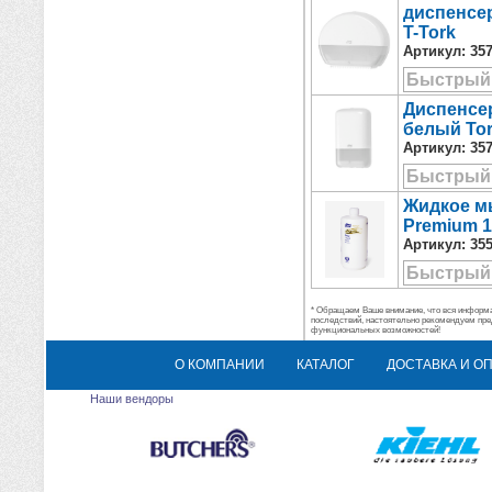
диспенсер
T-Tork
Артикул:
35
Быстрый
Диспенсер
белый Tor
Артикул:
35
Быстрый
Жидкое мы
Premium 
Артикул:
35
Быстрый
* Обращаем Ваше внимание, что вся информац
последствий, настоятельно рекомендуем пре
функциональных возможностей!
О КОМПАНИИ
КАТАЛОГ
ДОСТАВКА И О
Наши вендоры