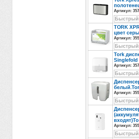
полотенец
Артикул:
35
Быстрый
TORK XPR
цвет сер
Артикул:
35
Быстрый
Tork дисп
Singlefol
Артикул:
35
Быстрый
Диспенсер
белый.Tork
Артикул:
35
Быстрый
Диспенсер
(аккумуля
входят)Tor
Артикул:
35
Быстрый