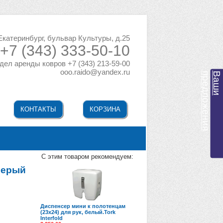
 Екатеринбург, бульвар Культуры, д.25
+7 (343) 333-50-10
дел аренды ковров +7 (343) 213-59-00
ooo.raido@yandex.ru
я
В
а
ш
и
п
р
е
д
л
о
ж
е
н
и
КОНТАКТЫ
КОРЗИНА
C этим товаром рекомендуем:
серый
Диспенсер мини к полотенцам
(23х24) для рук, белый.Tork
Interfold