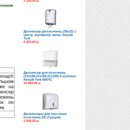
3 250.00 р.
аленном
Диспенсер д/полотенец (35х21) с
центр. вытяжкой, мини, белый
Tork
8 281.00 р.
Диспенсер для полотенец
snap®
(21x100.21x150.21x190) в рулонах
белый Tork MATIC
ольшом
18 860.00 р.
кже на
пенсер
ровень
ок по
ми.
Диспенсеры для листовых
полотенец ZБ (Турция)
2 600.00 р.