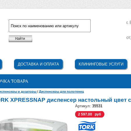
г.
от
Например: жидкое мыло
ДОСТАВКА И ОПЛАТА
КЛИНИНГОВЫЕ УСЛУГИ
ОЧКА ТОВАРА
испенсеры и дозаторы
/
Диспенсеры для полотенец
RK XPRESSNAP диспенсер настольный цвет 
Артикул:
35531
2 597.00 руб