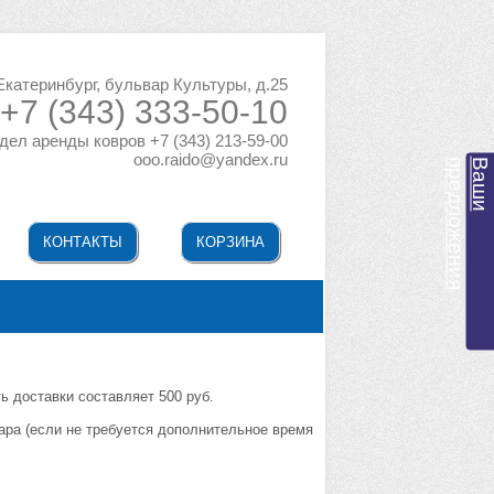
 Екатеринбург, бульвар Культуры, д.25
+7 (343) 333-50-10
дел аренды ковров +7 (343) 213-59-00
ooo.raido@yandex.ru
я
В
а
ш
и
п
р
е
д
л
о
ж
е
н
и
КОНТАКТЫ
КОРЗИНА
ь доставки составляет 500 руб.
ара (если не требуется дополнительное время