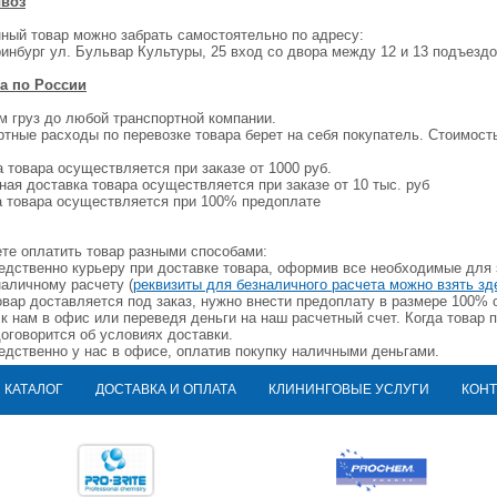
воз
ный товар можно забрать самостоятельно по адресу:
ринбург ул. Бульвар Культуры, 25 вход со двора между 12 и 13 подъезд
а по России
м груз до любой транспортной компании.
ртные расходы по перевозке товара берет на себя покупатель. Стоимост
 товара осуществляется при заказе от 1000 руб.
ная доставка товара осуществляется при заказе от 10 тыс. руб
а товара осуществляется при 100% предоплате
те оплатить товар разными способами:
редственно курьеру при доставке товара, оформив все необходимые для
наличному расчету (
реквизиты для безналичного расчета можно взять зд
товар доставляется под заказ, нужно внести предоплату в размере 100%
 к нам в офис или переведя деньги на наш расчетный счет. Когда товар 
договорится об условиях доставки.
редственно у нас в офисе, оплатив покупку наличными деньгами.
КАТАЛОГ
ДОСТАВКА И ОПЛАТА
КЛИНИНГОВЫЕ УСЛУГИ
КОНТ