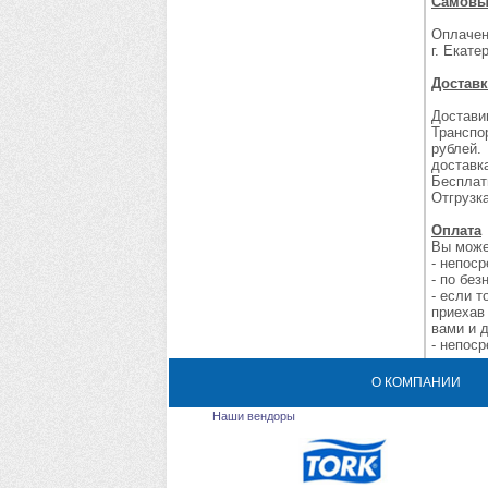
Самовы
Оплачен
г. Екате
Доставк
Достави
Транспо
рублей.
доставка
Бесплат
Отгрузк
Оплата
Вы може
- непос
- по без
- если 
приехав
вами и 
- непос
О КОМПАНИИ
Наши вендоры