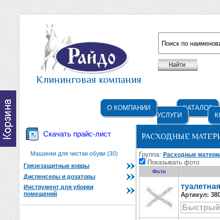
Например: жидкое мыло
Клининговая компания
О КОМПАНИИ
КАТАЛОГ
УСЛУГИ
К
Скачать прайс-лист
РАСХОДНЫЕ МАТЕРИ
Машинки для чистки обуви (30)
Группа:
Расходные матер
Показывать фото
Грязезащитные ковры
Фото
Диспенсеры и дозаторы
туалетная
Инструмент для уборки
помещений
Артикул:
38
Быстрый