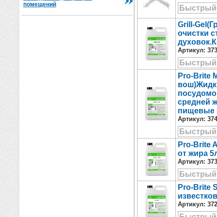
помещений
Быстрый
Grill-Gel
очистки с
духовок.К
Артикул:
37
Быстрый
Pro-Brite
вош)Жидк
посудомо
средней 
пищевые 
Артикул:
37
Быстрый
Pro-Brite
от жира 5
Артикул:
37
Быстрый
Pro-Brite
известков
Артикул:
37
Быстрый