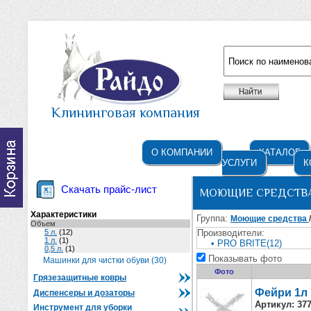
Например: жидкое мыло
Клининговая компания
О КОМПАНИИ
КАТАЛОГ
УСЛУГИ
К
Скачать прайс-лист
МОЮЩИЕ СРЕДСТВА
Характеристики
Группа:
Моющие средства
Объем
5 л.
(12)
Производители:
1 л.
(1)
• PRO BRITE(12)
0,5 л.
(1)
Показывать фото
Машинки для чистки обуви (30)
Фото
Грязезащитные ковры
Фейри 1л
Диспенсеры и дозаторы
Артикул:
37
Инструмент для уборки