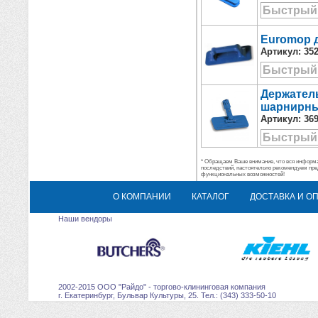
Быстрый
Euromop д
Артикул:
35
Быстрый
Держатель
шарнирны
Артикул:
36
Быстрый
* Обращаем Ваше внимание, что вся информац
последствий, настоятельно рекомендуем пре
функциональных возможностей!
О КОМПАНИИ
КАТАЛОГ
ДОСТАВКА И О
Наши вендоры
2002-2015 ООО "Райдо" - торгово-клининговая компания
г. Екатеринбург, Бульвар Культуры, 25. Тел.: (343) 333-50-10