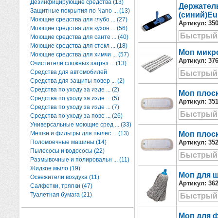
Дезинфицирующие средства (13)
Держатель
Защитные покрытия по Nano ... (13)
(синий)E
Моющие средства для глубо ... (27)
Артикул:
35
Моющие средства для кухон ... (56)
Быстрый
Моющие средства для санте ... (40)
Моющие средства для стекл ... (18)
Моп микр
Моющие средства для химчи ... (57)
Артикул:
37
Очистители сложных загряз ... (13)
Средства для автомобилей
Быстрый
Средства для защиты повер ... (2)
Средства по уходу за изде ... (2)
Моп плоск
Средства по уходу за изде ... (5)
Артикул:
35
Средства по уходу за изде ... (7)
Быстрый
Средства по уходу за пове ... (26)
Универсальные моющие сред ... (33)
Мешки и фильтры для пылес ... (13)
Моп плоск
Поломоечные машины (14)
Артикул:
35
Пылесосы и водососы (22)
Быстрый
Размывочные и полировальн ... (11)
Жидкое мыло (19)
Моп для ш
Освежители воздуха (11)
Артикул:
36
Салфетки, тряпки (47)
Туалетная бумага (21)
Быстрый
Моп для 