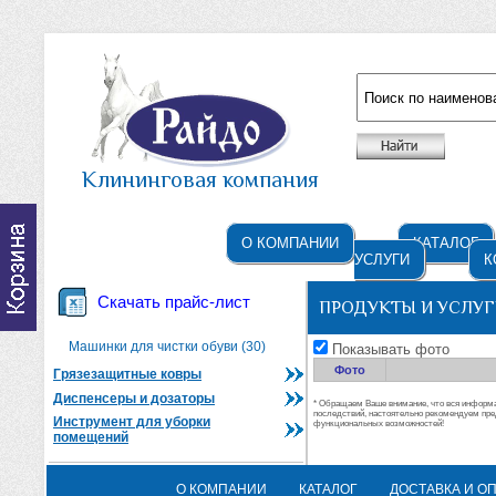
Например: жидкое мыло
Клининговая компания
О КОМПАНИИ
КАТАЛОГ
УСЛУГИ
К
Скачать прайс-лист
ПРОДУКТЫ И УСЛУГ
Машинки для чистки обуви (30)
Показывать фото
Фото
Грязезащитные ковры
Диспенсеры и дозаторы
* Обращаем Ваше внимание, что вся информац
последствий, настоятельно рекомендуем пре
Инструмент для уборки
функциональных возможностей!
помещений
О КОМПАНИИ
КАТАЛОГ
ДОСТАВКА И О