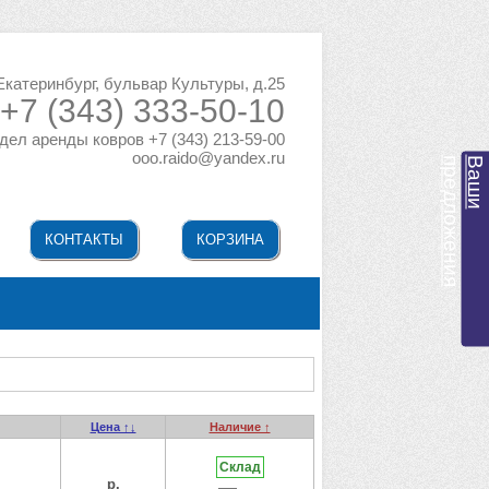
 Екатеринбург, бульвар Культуры, д.25
+7 (343) 333-50-10
дел аренды ковров +7 (343) 213-59-00
ooo.raido@yandex.ru
я
В
а
ш
и
п
р
е
д
л
о
ж
е
н
и
КОНТАКТЫ
КОРЗИНА
Цена ↑↓
Наличие ↑
Склад
р.