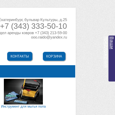
 Екатеринбург, бульвар Культуры, д.25
+7 (343) 333-50-10
дел аренды ковров +7 (343) 213-59-00
ooo.raido@yandex.ru
я
В
а
ш
и
п
р
е
д
л
о
ж
е
н
и
КОНТАКТЫ
КОРЗИНА
Инструмент для мытья пола