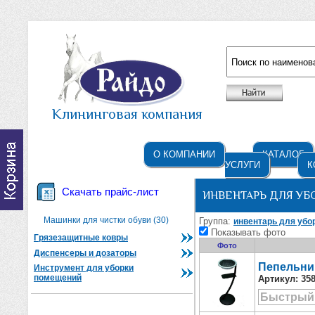
Например: жидкое мыло
Клининговая компания
О КОМПАНИИ
КАТАЛОГ
УСЛУГИ
К
Скачать прайс-лист
ИНВЕНТАРЬ ДЛЯ УБ
Машинки для чистки обуви (30)
Группа:
инвентарь для убо
Показывать фото
Грязезащитные ковры
Фото
Диспенсеры и дозаторы
Пепельниц
Инструмент для уборки
помещений
Артикул:
35
Быстрый