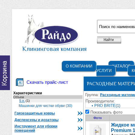
Например: жидкое мыло
Клининговая компания
О КОМПАНИИ
КАТАЛОГ
УСЛУГИ
К
Скачать прайс-лист
РАСХОДНЫЕ МАТЕР
Характеристики
Группа:
Расходные матер
Объем
5 л.
(1)
Производители:
• PRO BRITE(1)
Машинки для чистки обуви (30)
Показывать фото
Грязезащитные ковры
Фото
Диспенсеры и дозаторы
Жидкое мы
Инструмент для уборки
Premium 
помещений