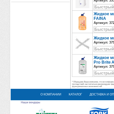
Артикул:
35
Быстрый
Жидкое мы
FAINA
Артикул:
37
Быстрый
Жидкое м
Артикул:
37
Быстрый
Жидкое м
Pro Brite 
Артикул:
37
Быстрый
* Обращаем Ваше внимание, что вся информац
последствий, настоятельно рекомендуем пре
функциональных возможностей!
О КОМПАНИИ
КАТАЛОГ
ДОСТАВКА И О
Наши вендоры