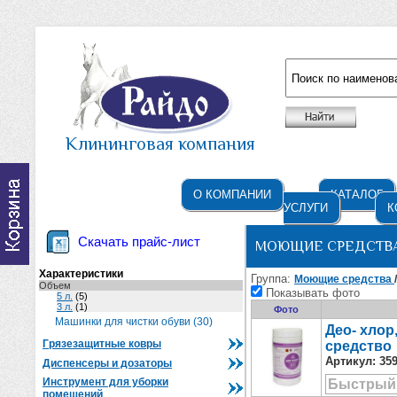
Например: жидкое мыло
Клининговая компания
О КОМПАНИИ
КАТАЛОГ
УСЛУГИ
К
Скачать прайс-лист
МОЮЩИЕ СРЕДСТВА
Характеристики
Группа:
Моющие средства
Объем
Показывать фото
5 л.
(5)
3 л.
(1)
Фото
Машинки для чистки обуви (30)
Део- хло
Грязезащитные ковры
средство
Артикул:
35
Диспенсеры и дозаторы
Инструмент для уборки
Быстрый
помещений