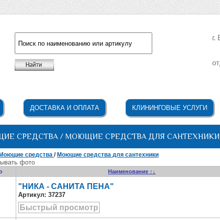
г.
от
Например: жидкое мыло
ДОСТАВКА И ОПЛАТА
КЛИНИНГОВЫЕ УСЛУГИ
ИЕ СРЕДСТВА / МОЮЩИЕ СРЕДСТВА ДЛЯ САНТЕХНИКИ
Моющие средства
/
Моющие средства для сантехники
ывать фото
о
Наименование ↑↓
"НИКА - САНИТА ПЕНА"
Артикул:
37237
Быстрый просмотр