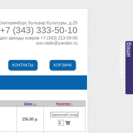
 Екатеринбург, бульвар Культуры, д.25
+7 (343) 333-50-10
дел аренды ковров +7 (343) 213-59-00
ooo.raido@yandex.ru
я
В
а
ш
и
п
р
е
д
л
о
ж
е
н
и
КОНТАКТЫ
КОРЗИНА
Цена ↑↓
Наличие ↑
Удаленный склад
156.00 р.