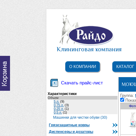
Клининговая компания
О КОМПАНИИ
КАТАЛОГ
Скачать прайс-лист
МОЮЩ
Характеристики
Группа:
Объем
Показ
5 л.
(9)
0,75 л.
(3)
Фот
0,25 л.
(1)
0,5 л.
(1)
Машинки для чистки обуви (30)
Грязезащитные ковры
Диспенсеры и дозаторы