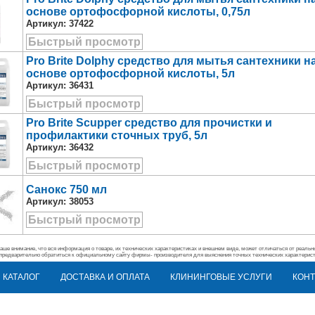
основе ортофосфорной кислоты, 0,75л
Артикул:
37422
Быстрый просмотр
Pro Brite Dolphy средство для мытья сантехники н
основе ортофосфорной кислоты, 5л
Артикул:
36431
Быстрый просмотр
Pro Brite Scupper средство для прочистки и
профилактики сточных труб, 5л
Артикул:
36432
Быстрый просмотр
Санокс 750 мл
Артикул:
38053
Быстрый просмотр
ше внимание, что вся информация о товаре, их технических характеристиках и внешнем виде, может отличаться от реальн
предварительно обратиться к официальному сайту фирмы- производителя для выяснения точных технических характерис
КАТАЛОГ
ДОСТАВКА И ОПЛАТА
КЛИНИНГОВЫЕ УСЛУГИ
КОНТ