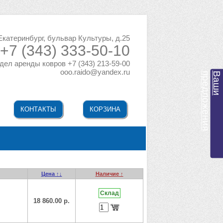
 Екатеринбург, бульвар Культуры, д.25
+7 (343) 333-50-10
дел аренды ковров +7 (343) 213-59-00
ooo.raido@yandex.ru
я
В
а
ш
и
п
р
е
д
л
о
ж
е
н
и
КОНТАКТЫ
КОРЗИНА
Цена ↑↓
Наличие ↑
Склад
18 860.00 р.