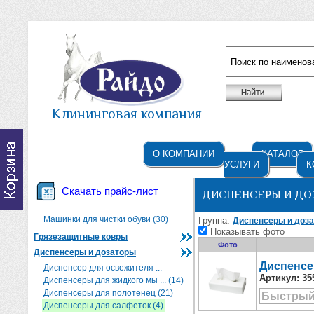
Например: жидкое мыло
Клининговая компания
О КОМПАНИИ
КАТАЛОГ
УСЛУГИ
К
Скачать прайс-лист
ДИСПЕНСЕРЫ И ДО
Машинки для чистки обуви (30)
Группа:
Диспенсеры и доз
Показывать фото
Грязезащитные ковры
Фото
Диспенсеры и дозаторы
Диспенсе
Диспенсер для освежителя ...
Артикул:
35
Диспенсеры для жидкого мы ... (14)
Диспенсеры для полотенец (21)
Быстрый
Диспенсеры для салфеток (4)