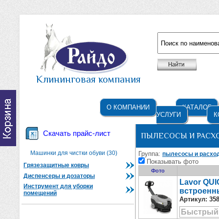
Например: жидкое мыло
Клининговая компания
О КОМПАНИИ
КАТАЛОГ
УСЛУГИ
К
Скачать прайс-лист
ПЫЛЕСОСЫ И РАСХ
Машинки для чистки обуви (30)
Группа:
пылесосы и расхо
Показывать фото
Грязезащитные ковры
Фото
Диспенсеры и дозаторы
Lavor QUI
Инструмент для уборки
встроенн
помещений
Артикул:
35
Быстрый