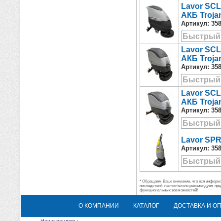
Lavor SCL
АКБ Troja
Артикул:
35
Быстрый
Lavor SCL
АКБ Troja
Артикул:
35
Быстрый
Lavor SCL
АКБ Troja
Артикул:
35
Быстрый
Lavor SP
Артикул:
35
Быстрый
* Обращаем Ваше внимание, что вся информац
последствий, настоятельно рекомендуем пре
функциональных возможностей!
О КОМПАНИИ
КАТАЛОГ
ДОСТАВКА И О