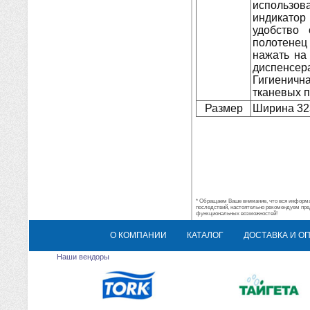
использо
индикато
удобство
полотенец 
нажать на
диспенс
Гигиеничн
тканевых 
Размер
Ширина 32
* Обращаем Ваше внимание, что вся информац
последствий, настоятельно рекомендуем пре
функциональных возможностей!
О КОМПАНИИ
КАТАЛОГ
ДОСТАВКА И О
Наши вендоры