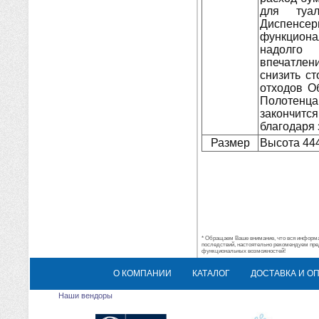
для туа
Диспен
функциона
надолго
впечатле
снизить с
отходов О
Полотенца 
закончитс
благодаря
Размер
Высота 44
* Обращаем Ваше внимание, что вся информац
последствий, настоятельно рекомендуем пре
функциональных возможностей!
О КОМПАНИИ
КАТАЛОГ
ДОСТАВКА И О
Наши вендоры