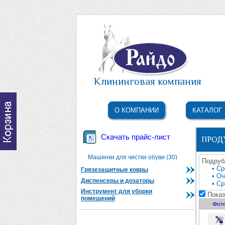
Клининговая компания
О КОМПАНИИ
КАТАЛОГ
Скачать прайс-лист
ПРОД
Машинки для чистки обуви (30)
Подруб
• Ср
Грязезащитные ковры
• О
Диспенсеры и дозаторы
• Ср
Инструмент для уборки
Показ
помещений
Фот