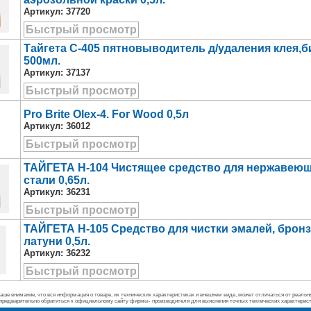
Артикул:
37720
Быстрый просмотр
Тайгета С-405 пятновыводитель д/удаления клея,б
500мл.
Артикул:
37137
Быстрый просмотр
Pro Brite Olex-4. For Wood 0,5л
Артикул:
36012
Быстрый просмотр
ТАЙГЕТА Н-104 Чистящее средство для нержавею
стали 0,65л.
Артикул:
36231
Быстрый просмотр
ТАЙГЕТА Н-105 Средство для чистки эмалей, брон
латуни 0,5л.
Артикул:
36232
Быстрый просмотр
ше внимание, что вся информация о товаре, их технических характеристиках и внешнем виде, может отличаться от реальн
предварительно обратиться к официальному сайту фирмы- производителя для выяснения точных технических характерис