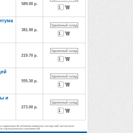
589.00 р.
итума
Удаленный склад
381.90 р.
Удаленный склад
219.70 р.
щей
Удаленный склад
555.30 р.
зы и
Удаленный склад
273.00 р.
ых параметров. Во избежание неприятных последствий, настоятельно
тик и функциональных возможностей!