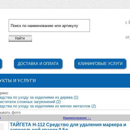
г.
от
Например: жидкое мыло
ДОСТАВКА И ОПЛАТА
КЛИНИНГОВЫЕ УСЛУГИ
УКТЫ И УСЛУГИ
рики:
едства по уходу за изделиями из дерева (1)
чистители сложных загрязнений (2)
едства по уходу за изделиями из мягких металлов (2)
ывать фото
о
Наименование ↑↓
ТАЙГЕТА Н-112 Средство для удаления маркера и
аэрозольной краски 0,5л.