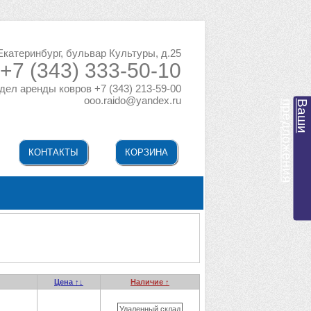
 Екатеринбург, бульвар Культуры, д.25
+7 (343) 333-50-10
дел аренды ковров +7 (343) 213-59-00
ooo.raido@yandex.ru
я
В
а
ш
и
п
р
е
д
л
о
ж
е
н
и
КОНТАКТЫ
КОРЗИНА
Цена ↑↓
Наличие ↑
Удаленный склад