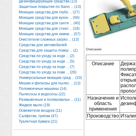
Дезинфицирующие средства (13)
Защитные покрытия по Nano ... (13)
Моющие средства для глубо ... (27)
Моющие средства для кухон ... (56)
Моющие средства для санте ... (40)
Моющие средства для стекл ... (18)
Моющие средства для химчи ... (57)
Очистители сложных загряз ... (13)
Средства для автомобилей
Описание:
Средства для защиты повер ... (2)
Средства по уходу за изде ... (2)
Средства по уходу за изде ... (5)
Описание
Держа
Средства по уходу за изде ... (7)
полипр
Средства по уходу за пове ... (26)
Фикса
Универсальные моющие сред ... (33)
откр
Мешки и фильтры для пылес ... (13)
распо
Поломоечные машины (14)
пропол
Пылесосы и водососы (22)
Назначение и
Испо
Размывочные и полировальн ... (11)
область
дезинф
Жидкое мыло (19)
применения
Освежители воздуха (11)
Производство
Италия
Салфетки, тряпки (47)
Туалетная бумага (21)