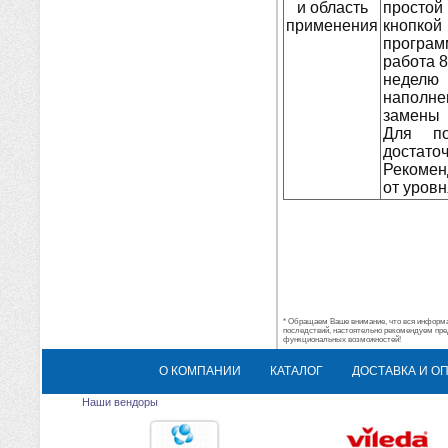
и область
просто
применения
кнопко
програм
работа 8
неделю
наполн
замены 
Для п
доста
Рекомен
от уровн
* Обращаем Ваше внимание, что вся информац
последствий, настоятельно рекомендуем пре
функциональных возможностей!
О КОМПАНИИ
КАТАЛОГ
ДОСТАВКА И О
Наши вендоры