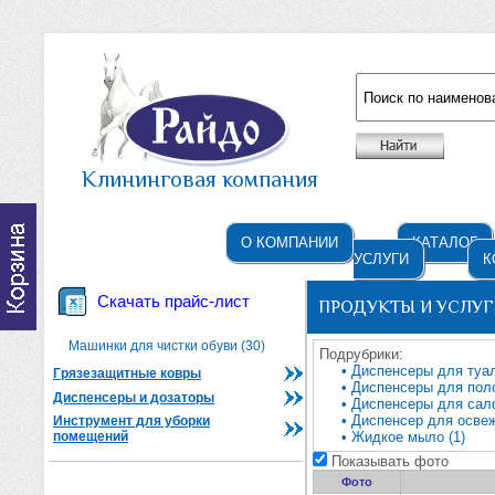
Например: жидкое мыло
Клининговая компания
О КОМПАНИИ
КАТАЛОГ
УСЛУГИ
К
Скачать прайс-лист
ПРОДУКТЫ И УСЛУГ
Машинки для чистки обуви (30)
Подрубрики:
• Диспенсеры для туал
Грязезащитные ковры
• Диспенсеры для поло
Диспенсеры и дозаторы
• Диспенсеры для сал
• Диспенсер для освеж
Инструмент для уборки
помещений
• Жидкое мыло (1)
Показывать фото
Фото