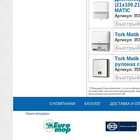
(21x100.2
MATIC
Артикул:
35
Быстрый
Tork Mati
Артикул:
35
Быстрый
Tork Mati
рулонах с
Артикул:
35
Быстрый
* Обращаем Ваше внимание, что вся информац
последствий, настоятельно рекомендуем пре
функциональных возможностей!
О КОМПАНИИ
КАТАЛОГ
ДОСТАВКА И О
Наши вендоры