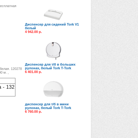
есплатная
Диспенсер для сидений Tork V1
белый
4 942.00 р.
Диспенсер для т/б в больших
рулонах, белый Tork T-Tork
 белая. 120278
6 401.00 р.
0 м. ,
 - 132
диспенсер для т/б в мини
рулонах, белый Tork T-Tork
6 760.00 р.