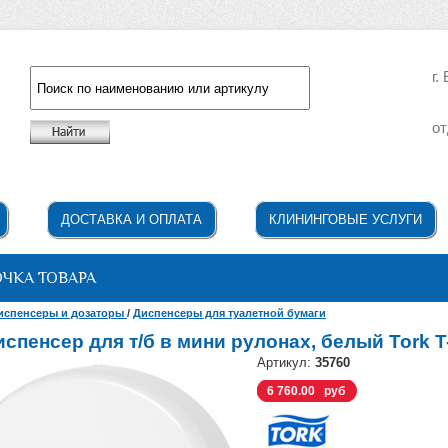
г.
от
Например: жидкое мыло
ДОСТАВКА И ОПЛАТА
КЛИНИНГОВЫЕ УСЛУГИ
ОЧКА ТОВАРА
испенсеры и дозаторы
/
Диспенсеры для туалетной бумаги
испенсер для т/б в мини рулонах, белый Tork T
Артикул:
35760
6 760.00 руб