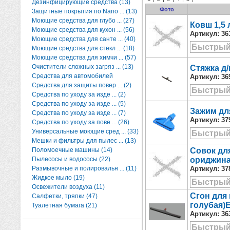
Дезинфицирующие средства (13)
Фото
Защитные покрытия по Nano ... (13)
Моющие средства для глубо ... (27)
Ковш 1,5 
Моющие средства для кухон ... (56)
Артикул:
36
Моющие средства для санте ... (40)
Быстрый
Моющие средства для стекл ... (18)
Моющие средства для химчи ... (57)
Очистители сложных загряз ... (13)
Стяжка д/
Средства для автомобилей
Артикул:
36
Средства для защиты повер ... (2)
Быстрый
Средства по уходу за изде ... (2)
Средства по уходу за изде ... (5)
Зажим дл
Средства по уходу за изде ... (7)
Артикул:
37
Средства по уходу за пове ... (26)
Универсальные моющие сред ... (33)
Быстрый
Мешки и фильтры для пылес ... (13)
Поломоечные машины (14)
Совок для
Пылесосы и водососы (22)
ориджина
Размывочные и полировальн ... (11)
Артикул:
37
Жидкое мыло (19)
Быстрый
Освежители воздуха (11)
Сгон для 
Салфетки, тряпки (47)
голубая)
Туалетная бумага (21)
Артикул:
36
Быстрый