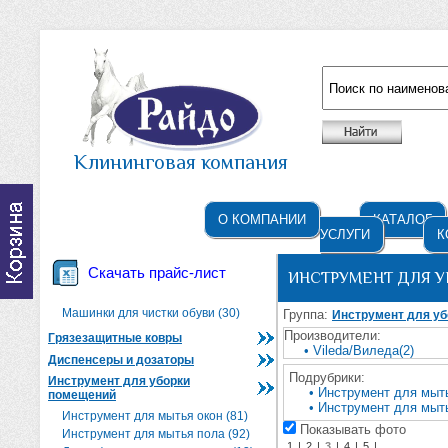
Например: жидкое мыло
Клининговая компания
О КОМПАНИИ
КАТАЛОГ
УСЛУГИ
К
Скачать прайс-лист
ИНСТРУМЕНТ ДЛЯ 
Машинки для чистки обуви (30)
Группа:
Инструмент для у
Производители:
Грязезащитные ковры
• Vileda/Виледа(2)
Диспенсеры и дозаторы
Подрубрики:
Инструмент для уборки
• Инструмент для мыть
помещений
• Инструмент для мыть
Инструмент для мытья окон (81)
Показывать фото
Инструмент для мытья пола (92)
1
|
2
|
3
|
4
|
5
|