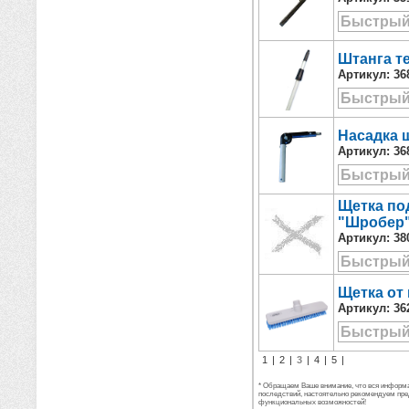
Быстрый
Штанга т
Артикул:
36
Быстрый
Насадка 
Артикул:
36
Быстрый
Щетка под
"Шробер"
Артикул:
38
Быстрый
Щетка от 
Артикул:
36
Быстрый
1
|
2
|
3
|
4
|
5
|
* Обращаем Ваше внимание, что вся информац
последствий, настоятельно рекомендуем пре
функциональных возможностей!