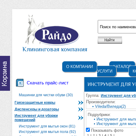
Например: жидкое мыло
Клининговая компания
О КОМПАНИИ
КАТАЛОГ
УСЛУГИ
К
Скачать прайс-лист
ИНСТРУМЕНТ ДЛЯ 
Машинки для чистки обуви (30)
Группа:
Инструмент для у
Производители:
Грязезащитные ковры
• Vileda/Виледа(2)
Диспенсеры и дозаторы
Подрубрики:
Инструмент для уборки
• Инструмент для мыть
помещений
• Инструмент для мыть
Инструмент для мытья окон (81)
Показывать фото
Инструмент для мытья пола (92)
1
|
2
|
3
|
4
|
5
|