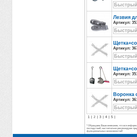
Быстрый
Лезвия дл
Артикул:
35
Быстрый
Щетка+со
Артикул:
36
Быстрый
Щетка+со
Артикул:
35
Быстрый
Воронка 
Артикул:
36
Быстрый
1
|
2
|
3
|
4
|
5
|
* Обращаем Ваше внимание, что вся информац
последствий, настоятельно рекомендуем пре
функциональных возможностей!