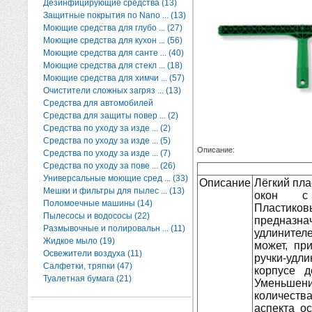
Дезинфицирующие средства (13)
Защитные покрытия по Nano ... (13)
Моющие средства для глубо ... (27)
Моющие средства для кухон ... (56)
Моющие средства для санте ... (40)
Моющие средства для стекл ... (18)
Моющие средства для химчи ... (57)
Очистители сложных загряз ... (13)
Средства для автомобилей
Средства для защиты повер ... (2)
Средства по уходу за изде ... (2)
Средства по уходу за изде ... (5)
Описание:
Средства по уходу за изде ... (7)
Средства по уходу за пове ... (26)
Универсальные моющие сред ... (33)
Описание
Лёгкий пл
Мешки и фильтры для пылес ... (13)
окон с 
Поломоечные машины (14)
Пласти
Пылесосы и водососы (22)
предназн
Размывочные и полировальн ... (11)
удлинител
Жидкое мыло (19)
может, пр
Освежители воздуха (11)
ручки-уд
Салфетки, тряпки (47)
корпусе 
Туалетная бумага (21)
Уменьшен
количеств
аспекта о