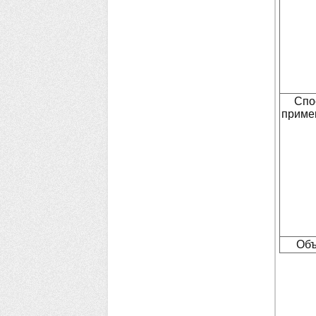
Спо
приме
Об