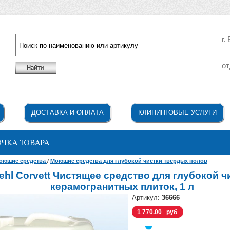
г.
от
Например: жидкое мыло
ДОСТАВКА И ОПЛАТА
КЛИНИНГОВЫЕ УСЛУГИ
ОЧКА ТОВАРА
оющие средства
/
Моющие средства для глубокой чистки твердых полов
ehl Corvett Чистящее средство для глубокой ч
керамогранитных плиток, 1 л
Артикул:
36666
1 770.00 руб