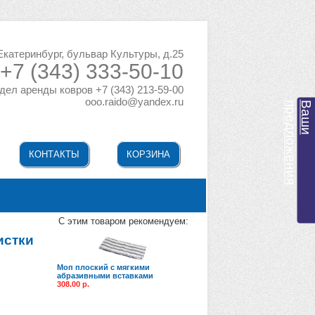
 Екатеринбург, бульвар Культуры, д.25
+7 (343) 333-50-10
дел аренды ковров +7 (343) 213-59-00
ooo.raido@yandex.ru
я
В
а
ш
и
п
р
е
д
л
о
ж
е
н
и
КОНТАКТЫ
КОРЗИНА
C этим товаром рекомендуем:
истки
Моп плоский с мягкими
абразивными вставками
308.00 р.