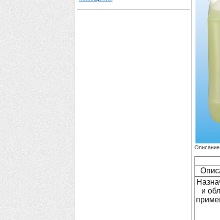
Описание
Опис
Назна
и об
приме