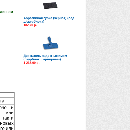
аленном
Абразивная губка (черная) (пад
д/скурблока)
182.70 р.
Держатель пада с зажимом
(скурблок шарнирный)
1 235.00 р.
та
оче- и
й или
 так и
иновых
го или