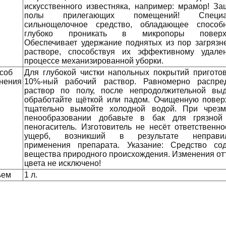
искусственного известняка, например: мрамор! За
полы прилегающих помещений! Специа
сильнощелочное средство, обладающее способ
глубоко проникать в микропоры поверхн
Обеспечивает удержание поднятых из пор загрязн
растворе, способствуя их эффективному удал
процессе механизированной уборки.
соб
Для глубокой чистки напольных покрытий приготов
нения
10%-ный рабочий раствор. Равномерно распре
раствор по полу, после непродолжительной вы
обработайте щёткой или падом. Очищенную повер
тщательно вымойте холодной водой. При чрез
пенообразовании добавьте в бак для грязной
пеногаситель. Изготовитель не несёт ответственно
ущерб, возникший в результате неправил
применения препарата. Указание: Средство со
вещества природного происхождения. Изменения от
цвета не исключено!
ъем
1 л.