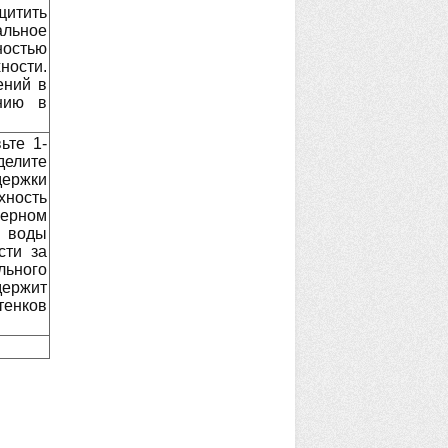
щитить
льное
ностью
ости.
ений в
ению в
ьте 1-
делите
держки
хность
мерном
 воды
сти за
ьного
держит
тенков