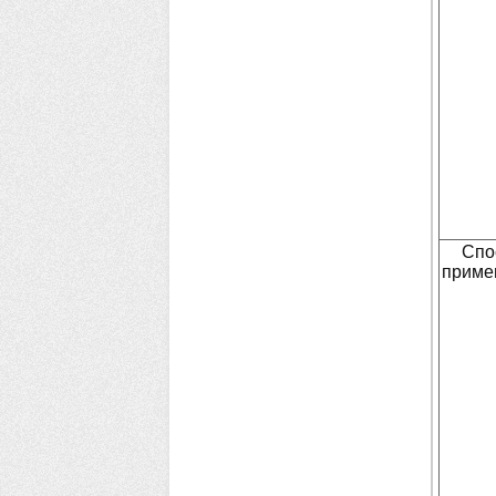
Спо
приме