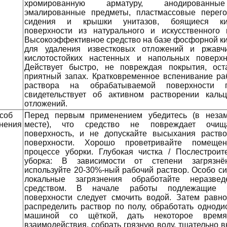
хромированную арматуру, анодирован
эмалированные предметы, пластмассовые перего
сидения и крышки унитазов, боящиеся ки
поверхности из натурального и искусственного 
Высокоэффективное средство на базе фосфорной к
для удаления известковых отложений и ржавч
кислотостойких настенных и напольных поверхн
Действует быстро, не повреждая покрытия, ост
приятный запах. Кратковременное вспенивание ра
раствора на обрабатываемой поверхности п
свидетельствует об активном растворении каль
отложений.
соб
Перед первым применением убедитесь (в неза
нения
месте), что средство не повреждает очищ
поверхность, и не допускайте высыхания раств
поверхности. Хорошо проветривайте помеще
процессе уборки. Глубокая чистка / Послестроит
уборка: В зависимости от степени загрязнён
используйте 20-30%-ный рабочий раствор. Особо с
локальные загрязнения обработайте неразвед
средством. В начале работы подлежащие ч
поверхности следует смочить водой. Затем равн
распределить раствор по полу, обработать одноди
машиной со щёткой, дать некоторое врем
взаимодействия, собрать грязную воду, тщательно 