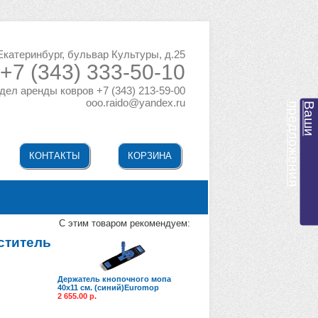
 Екатеринбург, бульвар Культуры, д.25
+7 (343) 333-50-10
дел аренды ковров +7 (343) 213-59-00
ooo.raido@yandex.ru
я
В
а
ш
и
п
р
е
д
л
о
ж
е
н
и
КОНТАКТЫ
КОРЗИНА
C этим товаром рекомендуем:
ститель
Держатель кнопочного мопа
40х11 см. (синий)Euromop
2 655.00 р.