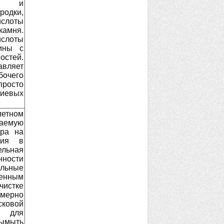
ные и
родки,
слоты
камня.
ислоты
ины с
остей.
авляет
бочего
росто
циевых
метном
аемую
ора на
ния в
ельная
ности
ильные
енным
истке
омерно
сковой
я для
вымыть