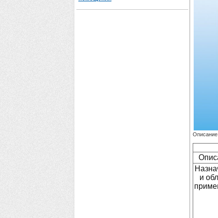
Описание
Опис
Назна
и об
приме