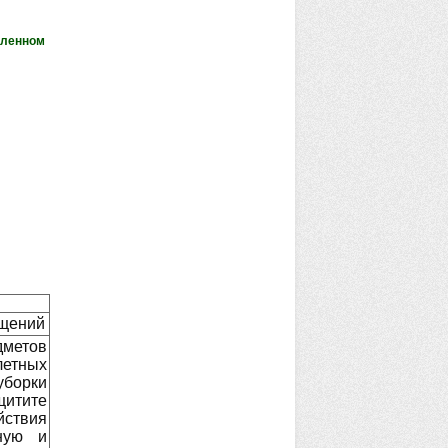
аленном
ещений
дметов
етных
борки
щитите
йствия
ную и