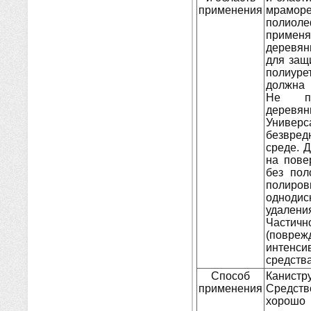
применения
мраморе
полио
применя
деревян
для защ
полиуре
должна 
Не пр
дерев
Униве
безвре
среде. 
на пове
без пол
полир
однодис
удален
Частич
(повре
интенси
средства
Способ
Канистр
применения
Средств
хорошо