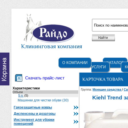
Например: жидкое мыло
Клининговая компания
О КОМПАНИИ
КАТАЛОГ
УСЛУГИ
К
Скачать прайс-лист
КАРТОЧКА ТОВАРА
Характеристики
Группа:
Моющие средства
/
Ср
Объем
5 л.
(5)
Kiehl Trend 
Машинки для чистки обуви (30)
Грязезащитные ковры
Диспенсеры и дозаторы
Инструмент для уборки
помещений