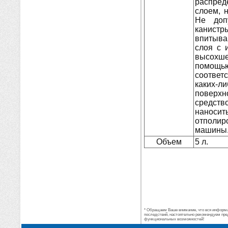
распред
слоем, 
Не доп
канистр
впитыва
слоя с 
высохше
помощью
соответ
каких
поверхн
средств
наносит
отполи
машины
Объем
5 л.
* Обращаем Ваше внимание, что вся информац
последствий, настоятельно рекомендуем пре
функциональных возможностей!