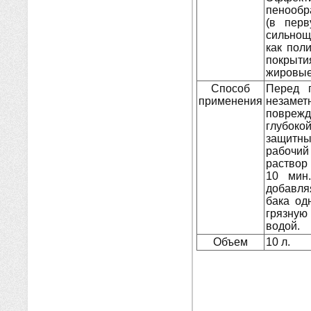
пенообр
(в перв
сильнощ
как пол
покрыт
жировые
Способ
Перед 
применения
незаме
повреж
глубок
защитн
рабочий
раствор
10 мин.
добавля
бака од
грязную
водой.
Объем
10 л.