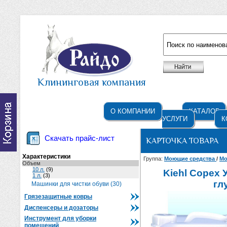
Например: жидкое мыло
Клининговая компания
О КОМПАНИИ
КАТАЛОГ
УСЛУГИ
К
Скачать прайс-лист
КАРТОЧКА ТОВАРА
Характеристики
Группа:
Моющие средства
/
Мо
Объем
10 л.
(9)
Kiehl Copex
1 л.
(3)
гл
Машинки для чистки обуви (30)
Грязезащитные ковры
Диспенсеры и дозаторы
Инструмент для уборки
помещений