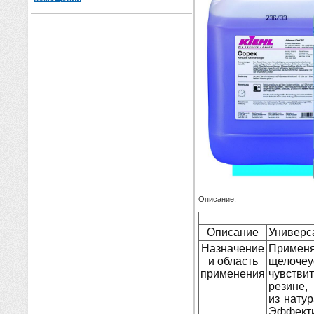
Описание:
Описание
Универса
Назначение
Примен
и область
щелочеу
применения
чувстви
резине,
из натур
Эффект