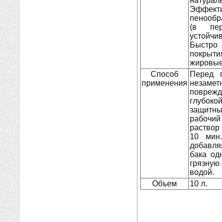
натурал
Эффект
пенообр
(в пер
устойчи
Быстро 
покрыт
жировые
Способ
Перед 
применения
незаме
повреж
глубок
защитн
рабочий
раствор
10 мин.
добавля
бака од
грязную
водой.
Объем
10 л.