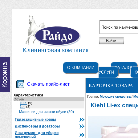
Например: жидкое мыло
Клининговая компания
О КОМПАНИИ
КАТАЛОГ
УСЛУГИ
К
Скачать прайс-лист
КАРТОЧКА ТОВАРА
Характеристики
Группа:
Моющие средства
/
Мо
Объем
10 л.
(9)
Kiehl Li-ex спе
1 л.
(3)
Машинки для чистки обуви (30)
Грязезащитные ковры
Диспенсеры и дозаторы
Инструмент для уборки
помещений