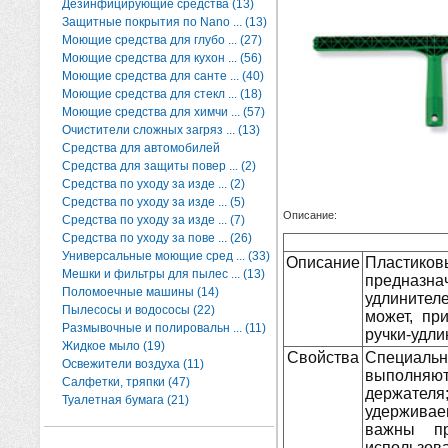
Дезинфицирующие средства (13)
Защитные покрытия по Nano ... (13)
Моющие средства для глубо ... (27)
Моющие средства для кухон ... (56)
Моющие средства для санте ... (40)
Моющие средства для стекл ... (18)
Моющие средства для химчи ... (57)
Очистители сложных загряз ... (13)
Средства для автомобилей
Средства для защиты повер ... (2)
Средства по уходу за изде ... (2)
Средства по уходу за изде ... (5)
Описание:
Средства по уходу за изде ... (7)
Средства по уходу за пове ... (26)
Универсальные моющие сред ... (33)
Описание
Пласти
Мешки и фильтры для пылес ... (13)
предназн
Поломоечные машины (14)
удлинител
Пылесосы и водососы (22)
может, пр
Размывочные и полировальн ... (11)
ручки-удли
Жидкое мыло (19)
Свойства
Специаль
Освежители воздуха (11)
выполняю
Салфетки, тряпки (47)
держател
Туалетная бумага (21)
удерживае
важны п
использо