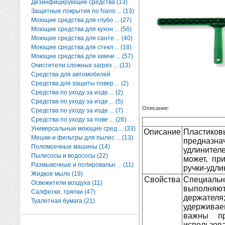
Дезинфицирующие средства (13)
Защитные покрытия по Nano ... (13)
Моющие средства для глубо ... (27)
Моющие средства для кухон ... (56)
Моющие средства для санте ... (40)
Моющие средства для стекл ... (18)
Моющие средства для химчи ... (57)
Очистители сложных загряз ... (13)
Средства для автомобилей
Средства для защиты повер ... (2)
Средства по уходу за изде ... (2)
Средства по уходу за изде ... (5)
Описание:
Средства по уходу за изде ... (7)
Средства по уходу за пове ... (26)
Универсальные моющие сред ... (33)
Описание
Пласти
Мешки и фильтры для пылес ... (13)
предназн
Поломоечные машины (14)
удлинител
Пылесосы и водососы (22)
может, пр
Размывочные и полировальн ... (11)
ручки-удли
Жидкое мыло (19)
Свойства
Специаль
Освежители воздуха (11)
выполняю
Салфетки, тряпки (47)
держател
Туалетная бумага (21)
удерживае
важны п
использо