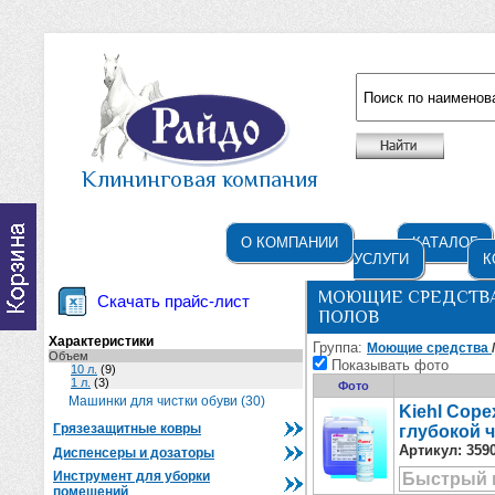
Например: жидкое мыло
Клининговая компания
О КОМПАНИИ
КАТАЛОГ
УСЛУГИ
К
МОЮЩИЕ СРЕДСТВА
Скачать прайс-лист
ПОЛОВ
Характеристики
Группа:
Моющие средства
Объем
Показывать фото
10 л.
(9)
1 л.
(3)
Фото
Машинки для чистки обуви (30)
Kiehl Cop
Грязезащитные ковры
глубокой ч
Артикул:
359
Диспенсеры и дозаторы
Инструмент для уборки
Быстрый 
помещений