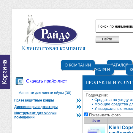
Например: жидкое мыло
Клининговая компания
О КОМПАНИИ
КАТАЛОГ
УСЛУГИ
К
Скачать прайс-лист
ПРОДУКТЫ И УСЛУГ
Машинки для чистки обуви (30)
Подрубрики:
• Средства по уходу з
Грязезащитные ковры
• Моющие средства дл
Диспенсеры и дозаторы
• Универсальные моющ
Инструмент для уборки
Показывать фото
помещений
Фото
Kiehl Cop
глубокой 