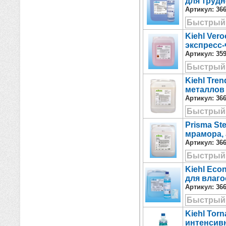
для трудн
Артикул:
36
Быстрый
Kiehl Ver
экспресс-
Артикул:
35
Быстрый
Kiehl Tre
металлов
Артикул:
36
Быстрый
Prisma St
мрамора, 
Артикул:
36
Быстрый
Kiehl Eco
для влаго
Артикул:
36
Быстрый
Kiehl Tor
интенсивн