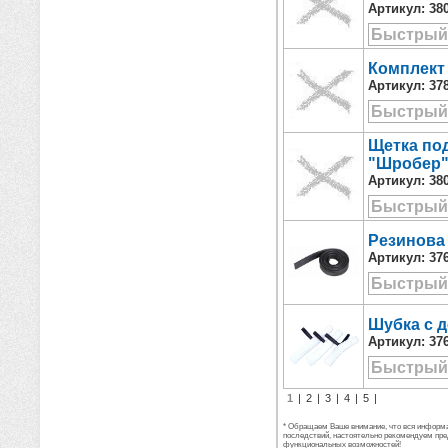
Артикул:
38
Быстрый
Комплект
Артикул:
37
Быстрый
Щетка под
"Шробер"
Артикул:
38
Быстрый
Резинова 
Артикул:
37
Быстрый
Шубка с 
Артикул:
37
Быстрый
1
|
2
|
3
|
4
|
5
|
* Обращаем Ваше внимание, что вся информац
последствий, настоятельно рекомендуем пре
функциональных возможностей!