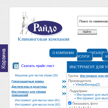
Например: жидкое мыло
Клининговая компания
О КОМПАНИИ
КАТАЛОГ
УСЛУГИ
К
Скачать прайс-лист
ИНСТРУМЕНТ ДЛЯ 
Машинки для чистки обуви (30)
Группа:
Инструмент для у
Производители:
Грязезащитные ковры
• Vileda/Виледа(2)
Диспенсеры и дозаторы
Подрубрики:
Инструмент для уборки
• Инструмент для мыть
помещений
• Инструмент для мыть
Инструмент для мытья окон (81)
Показывать фото
Инструмент для мытья пола (92)
1
|
2
|
3
|
4
|
5
|